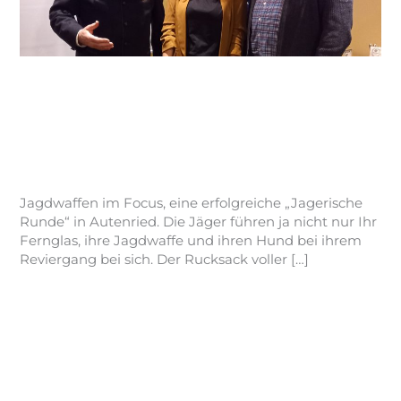
Jagerische Runde:
Jagdwaffen im Focus
Allgemein
,
Ausbildung
,
Jagerische Runde
/
Admin
JJV
Jagdwaffen im Focus, eine erfolgreiche „Jagerische
Runde“ in Autenried. Die Jäger führen ja nicht nur Ihr
Fernglas, ihre Jagdwaffe und ihren Hund bei ihrem
Reviergang bei sich. Der Rucksack voller […]
Weiterlesen »