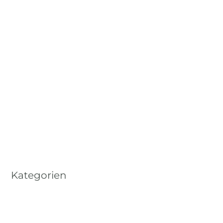
Mai 2024
April 2024
September 2023
Mai 2023
März 2023
Januar 2023
Dezember 2022
November 2022
Kategorien
Allgemein
Ausbildung