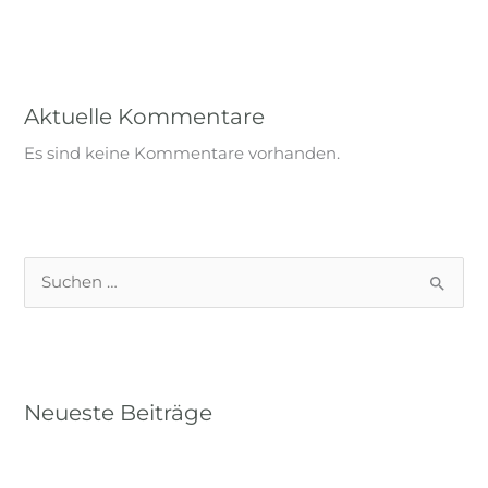
Aktuelle Kommentare
Es sind keine Kommentare vorhanden.
S
u
c
h
Neueste Beiträge
e
n
Praxisseminar Kormoranjagd 2024
n