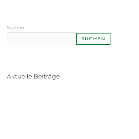
Suchen
SUCHEN
Aktuelle Beiträge
Praxisseminar Kormoranjagd 2024
Lady Shooting 2024
Qualifizierte Brauchbarkeitsprüfungsordnung für
Jagdhunde in Bayern
Anschiessen 2024
Baumpflanzung Günzburg 2024