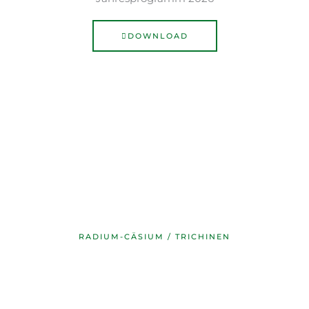
DOWNLOAD
Radio-Cäsium / Trichinen
Die Dokumente zum Thema erhalten Sie auf dieser
Seite. Zusätzlich finden Sie die Dokumente und
weitere Informationen zu diesen beiden Themen
hier:
RADIUM-CÄSIUM / TRICHINEN