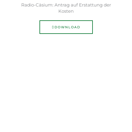
Radio-Cäsium: Antrag auf Erstattung der
Kosten
DOWNLOAD
Übertragung der Trichinen-probe-entnahmen
DOWNLOAD
Hundewesen