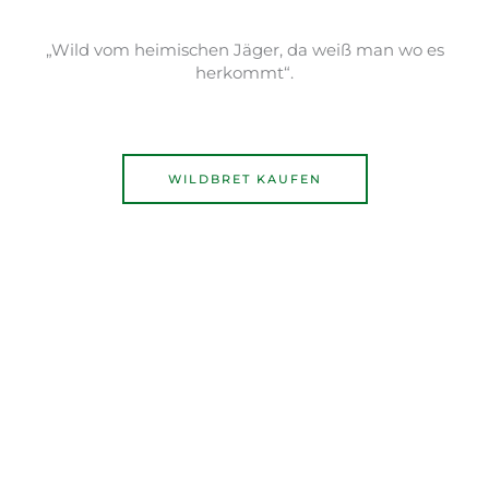
„Wild vom heimischen Jäger, da weiß man wo es
herkommt“.
WILDBRET KAUFEN
Kontakt
Für generelle Anfragen können Sie den
Jagdschutz- und Jägerverein Günzburg gerne per
Mail oder Formular kontaktieren. Sollten Sie ein
spezielles Anliegen haben, so finden Sie den
passenden Ansprechpartner unserer Vorstandschaft
auch auf der hierfür eingerichteten Seite.