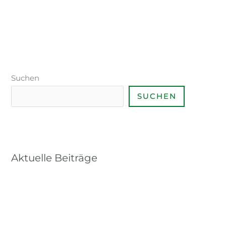
Suchen
SUCHEN
Aktuelle Beiträge
Praxisseminar Kormoranjagd 2024
Lady Shooting 2024
Qualifizierte Brauchbarkeitsprüfungsordnung für
Jagdhunde in Bayern