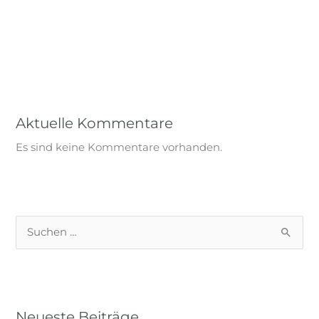
Anschiessen 2024
Baumpflanzung Günzburg 2024
Aktuelle Kommentare
Es sind keine Kommentare vorhanden.
S
u
c
h
Neueste Beiträge
e