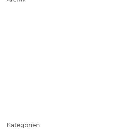
Oktober 2024
Mai 2024
April 2024
September 2023
Mai 2023
März 2023
Januar 2023
Dezember 2022
November 2022
Kategorien