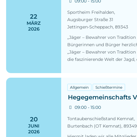
09:00 - 15:00
Sportheim Freihalden,
22
Augsburger Straße 31
MÄRZ
Jettingen-Scheppach
,
89343
2026
„Jäger – Bewahrer von Tradition
Bürgerinnen und Bürger herzlich
„Jäger – Bewahrer von Traditio
die faszinierende Welt der Jagd,
Allgemein
Schießtermine
Hegegemeinschafts V
09:00 - 15:00
20
Tontaubenschießstand Kemnat,
JUNI
Burtenbach (OT Kemnat)
,
89349
2026
Hiermit laden wir alle Mitglie