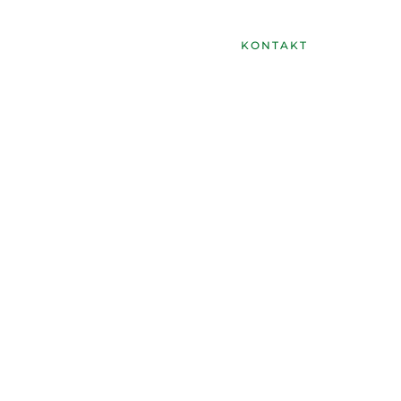
nfall
Wildbret kaufen
KONTAKT