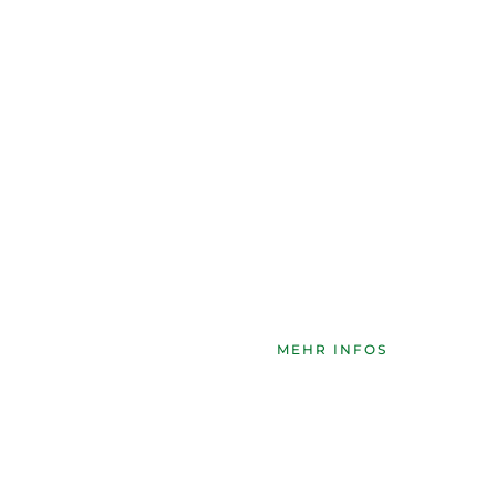
Training mit der Flinte
In Kooperation mit dem Jägerverein Krumbach e.V. b
Möglichkeit auf dem Wurftauben-Schießstand in Kemnat
trainieren.
MEHR INFOS