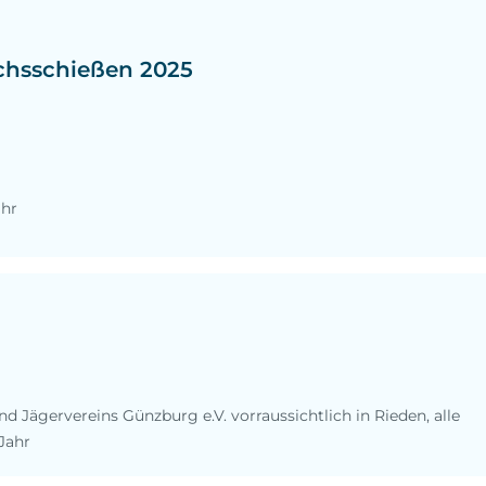
chsschießen 2025
ahr
d Jägervereins Günzburg e.V. vorraussichtlich in Rieden, alle
 Jahr